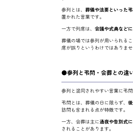
参列とは、
葬儀や法要といった弔
置かれた言葉です。
一方で列席は、
会議や式典などに
葬儀の場では参列が用いられるこ
席が誤りというわけではありませ
●参列と弔問・会葬との違
参列と混同されやすい言葉に弔問
弔問とは、葬儀の日に限らず、
後
訪問も含まれる点が特徴です。
一方、会葬は主に
通夜や告別式に
されることがあります。