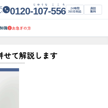
じゆうな
こころ
に
0120-
107
-
556
24時間
通話
365日対応
無料
い
知識
お急ぎの方
!
併せて解説します