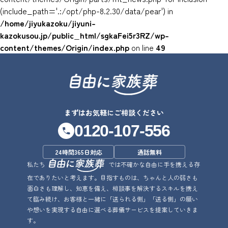
(include_path='.:/opt/php-8.2.30/data/pear') in
/home/jiyukazoku/jiyuni-
kazokusou.jp/public_html/sgkaFei5r3RZ/wp-
content/themes/Origin/index.php
on line
49
まずはお気軽にご相談ください
0120-107-556
24時間365日対応
通話無料
私たち
では不確かな自由に手を携える存
在でありたいと考えます。目指すものは、ちゃんと人の弱さも
面白さも理解し、知恵を備え、相談事を解決するスキルを携え
て臨み続け、お客様と一緒に「送られる側」「送る側」の願い
や想いを実現する自由に選べる葬儀サービスを提案していきま
す。