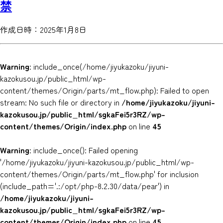
禁
作成日時：2025年1月8日
Warning
: include_once(/home/jiyukazoku/jiyuni-
kazokusou.jp/public_html/wp-
content/themes/Origin/parts/mt_flow.php): Failed to open
stream: No such file or directory in
/home/jiyukazoku/jiyuni-
kazokusou.jp/public_html/sgkaFei5r3RZ/wp-
content/themes/Origin/index.php
on line
45
Warning
: include_once(): Failed opening
'/home/jiyukazoku/jiyuni-kazokusou.jp/public_html/wp-
content/themes/Origin/parts/mt_flow.php' for inclusion
(include_path='.:/opt/php-8.2.30/data/pear') in
/home/jiyukazoku/jiyuni-
kazokusou.jp/public_html/sgkaFei5r3RZ/wp-
content/themes/Origin/index.php
on line
45