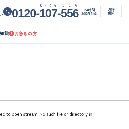
じゆうな
こころ
に
0120-
107
-
556
24時間
通話
365日対応
無料
い
知識
お急ぎの方
!
 to open stream: No such file or directory in