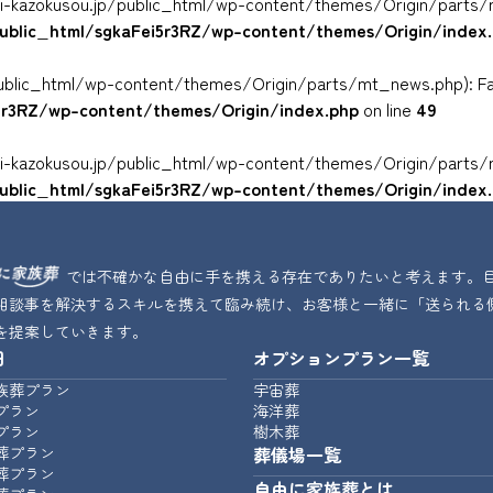
yuni-kazokusou.jp/public_html/wp-content/themes/Origin/parts/
public_html/sgkaFei5r3RZ/wp-content/themes/Origin/index
ublic_html/wp-content/themes/Origin/parts/mt_news.php): Faile
i5r3RZ/wp-content/themes/Origin/index.php
on line
49
yuni-kazokusou.jp/public_html/wp-content/themes/Origin/parts/
public_html/sgkaFei5r3RZ/wp-content/themes/Origin/index
では不確かな自由に手を携える存在でありたいと考えます。
相談事を解決するスキルを携えて臨み続け、お客様と一緒に「送られる
を提案していきます。
細
オプションプラン一覧
族葬プラン
宇宙葬
プラン
海洋葬
プラン
樹木葬
葬プラン
葬儀場一覧
葬プラン
自由に家族葬とは