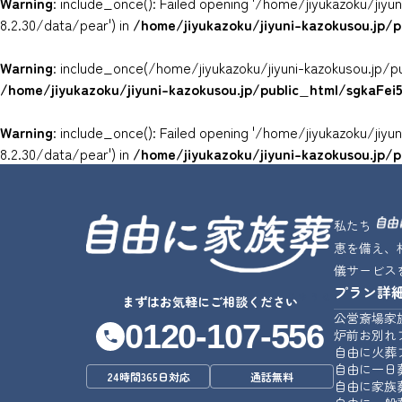
Warning
: include_once(): Failed opening '/home/jiyukazoku/ji
8.2.30/data/pear') in
/home/jiyukazoku/jiyuni-kazokusou.jp/
Warning
: include_once(/home/jiyukazoku/jiyuni-kazokusou.jp/p
/home/jiyukazoku/jiyuni-kazokusou.jp/public_html/sgkaFe
Warning
: include_once(): Failed opening '/home/jiyukazoku/ji
8.2.30/data/pear') in
/home/jiyukazoku/jiyuni-kazokusou.jp/
私たち
恵を備え、
儀サービス
プラン詳
じゆうな
まずはお気軽にご相談ください
公営斎場家
0120-107-556
炉前お別れ
自由に火葬
自由に一日
24時間365日対応
通話無料
自由に家族