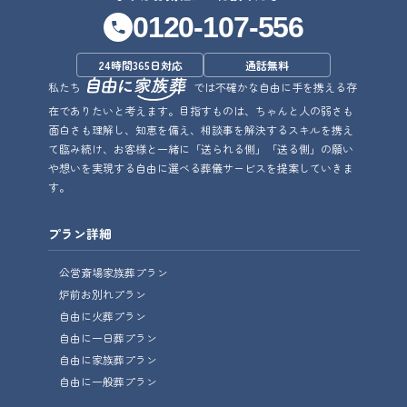
0120-107-556
24時間365日対応
通話無料
私たち
では不確かな自由に手を携える存
在でありたいと考えます。目指すものは、ちゃんと人の弱さも
面白さも理解し、知恵を備え、相談事を解決するスキルを携え
て臨み続け、お客様と一緒に「送られる側」「送る側」の願い
や想いを実現する自由に選べる葬儀サービスを提案していきま
す。
プラン詳細
公営斎場家族葬プラン
炉前お別れプラン
自由に火葬プラン
自由に一日葬プラン
自由に家族葬プラン
自由に一般葬プラン