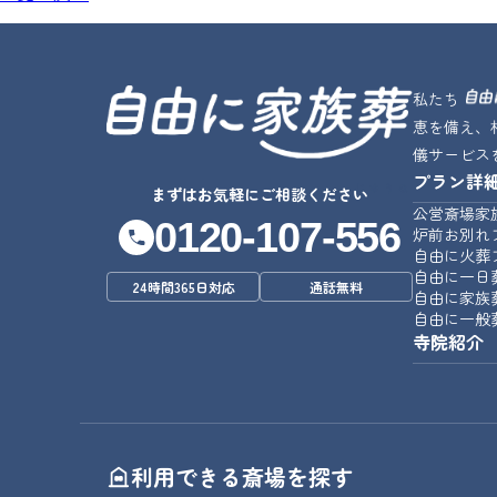
私たち
恵を備え、
儀サービス
プラン詳
じゆうな
まずはお気軽にご相談ください
公営斎場家
0120-107-556
炉前お別れ
自由に火葬
自由に一日
24時間365日対応
通話無料
自由に家族
自由に一般
寺院紹介
利用できる斎場を探す