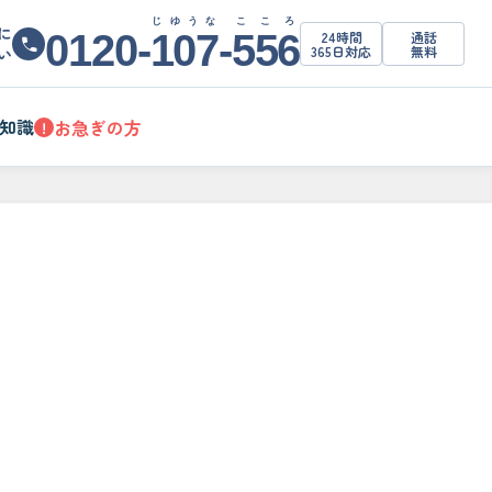
じゆうな
こころ
に
0120-
107
-
556
24時間
通話
365日対応
無料
い
知識
お急ぎの方
!