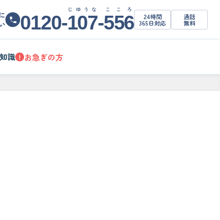
じゆうな
こころ
に
0120-
107
-
556
24時間
通話
365日対応
無料
い
知識
お急ぎの方
!