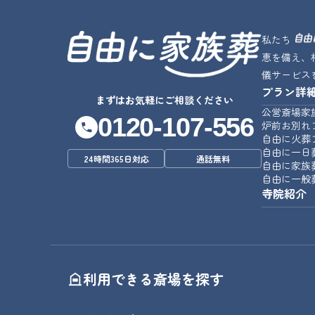
私たち
恵を備え、
儀サービス
プラン詳
じゆうな
まずはお気軽にご相談ください
公営斎場家
0120-107-556
炉前お別れ
自由に火葬
自由に一日
24時間365日対応
通話無料
自由に家族
自由に一般
寺院紹介
利用できる斎場を探す