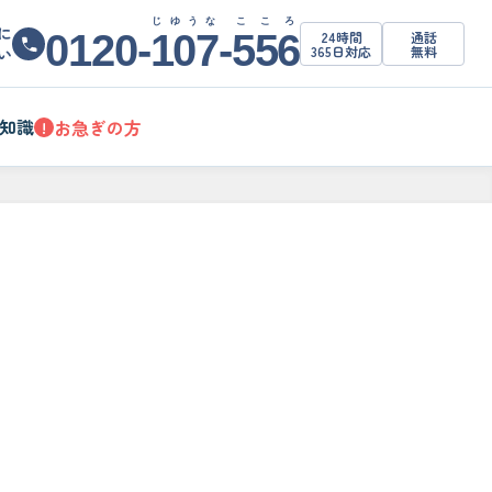
じゆうな
こころ
に
0120-
107
-
556
24時間
通話
365日対応
無料
い
知識
お急ぎの方
!