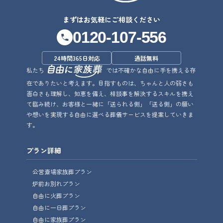
まずはお気軽にご相談ください
0120-107-556
24時間365日対応
通話無料
私たち
では不確かな自由に手を携える存
在でありたいと考えます。目指すものは、ちゃんと人の弱さも
面白さも理解し、知恵を備え、相談事を解決するスキルを携え
て臨み続け、お客様と一緒に「送られる側」「送る側」の願い
や想いを実現する自由に選べる葬儀サービスを提案していきま
す。
プラン詳細
公営斎場家族葬プラン
炉前お別れプラン
自由に火葬プラン
自由に一日葬プラン
自由に家族葬プラン