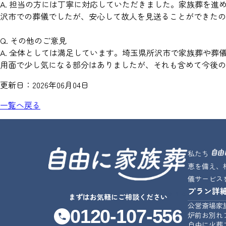
A. 担当の方には丁寧に対応していただきました。家族葬を
沢市での葬儀でしたが、安心して故人を見送ることができたの
Q. その他のご意見
A. 全体としては満足しています。埼玉県所沢市で家族葬や
用面で少し気になる部分はありましたが、それも含めて今後の
更新日：
2026年06月04日
一覧へ戻る
私たち
恵を備え、
儀サービス
プラン詳
じゆうな
まずはお気軽にご相談ください
公営斎場家
0120-107-556
炉前お別れ
自由に火葬