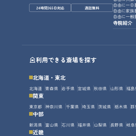
自由に一日
24時間365日対応
通話無料
自由に家族
自由に一般
寺院紹介
利用できる斎場を探す
北海道・東北
北海道
青森県
岩手県
宮城県
秋田県
山形県
福島
関東
東京都
神奈川県
千葉県
埼玉県
茨城県
栃木県
群
中部
新潟県
富山県
石川県
福井県
山梨県
長野県
岐阜
近畿