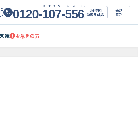
じゆうな
こころ
に
0120-
107
-
556
24時間
通話
365日対応
無料
い
知識
お急ぎの方
!