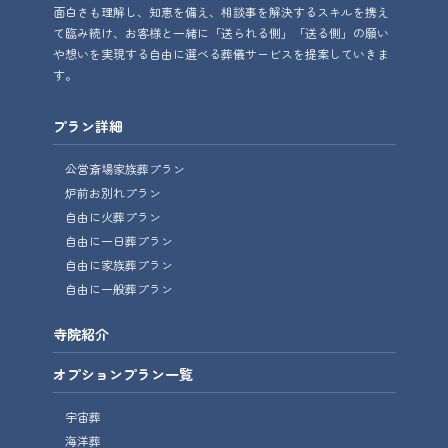
面白さも理解し、知恵を備え、相談事を解決するスキルを携え
て臨み続け、お客様と一緒に「送られる側」「送る側」の願い
や想いを実現する自由に選べる葬儀サービスを提案していきま
す。
プラン詳細
公営斎場家族葬プラン
炉前お別れプラン
自由に火葬プラン
自由に一日葬プラン
自由に家族葬プラン
自由に一般葬プラン
寺院紹介
オプションプラン一覧
宇宙葬
海洋葬