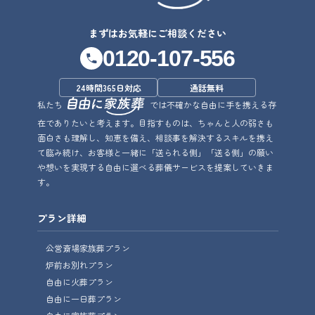
まずはお気軽にご相談ください
0120-107-556
24時間365日対応
通話無料
私たち
では不確かな自由に手を携える存
在でありたいと考えます。目指すものは、ちゃんと人の弱さも
面白さも理解し、知恵を備え、相談事を解決するスキルを携え
て臨み続け、お客様と一緒に「送られる側」「送る側」の願い
や想いを実現する自由に選べる葬儀サービスを提案していきま
す。
プラン詳細
公営斎場家族葬プラン
炉前お別れプラン
自由に火葬プラン
自由に一日葬プラン