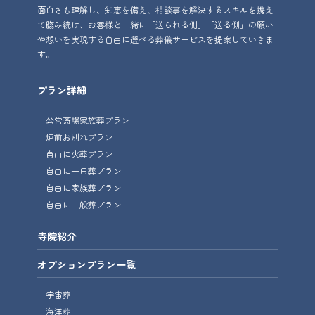
面白さも理解し、知恵を備え、相談事を解決するスキルを携え
て臨み続け、お客様と一緒に「送られる側」「送る側」の願い
や想いを実現する自由に選べる葬儀サービスを提案していきま
す。
プラン詳細
公営斎場家族葬プラン
炉前お別れプラン
自由に火葬プラン
自由に一日葬プラン
自由に家族葬プラン
自由に一般葬プラン
寺院紹介
オプションプラン一覧
宇宙葬
海洋葬