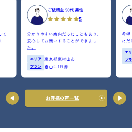
ご依頼主 50代 男性
5
して
分かりやすい案内だったこともあり、
希望
ま
安心してお願いすることができまし
ただ
た。
エ
エリア
東京都東村山市
プ
プラン
自由に1日葬
お客様の声一覧