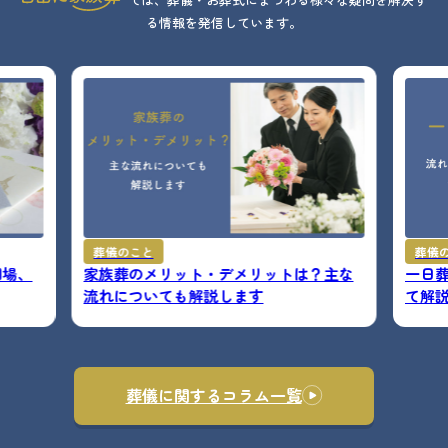
る情報を発信しています。
葬儀のこと
葬儀
相場、
家族葬のメリット・デメリットは？主な
一日
流れについても解説します
て解
葬儀に関するコラム一覧