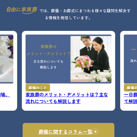
では、葬儀・お葬式にまつわる様々な疑問を解決す
る情報を発信しています。
葬儀のこと
葬儀
相場、
家族葬のメリット・デメリットは？主な
一日
流れについても解説します
て解
葬儀に関するコラム一覧