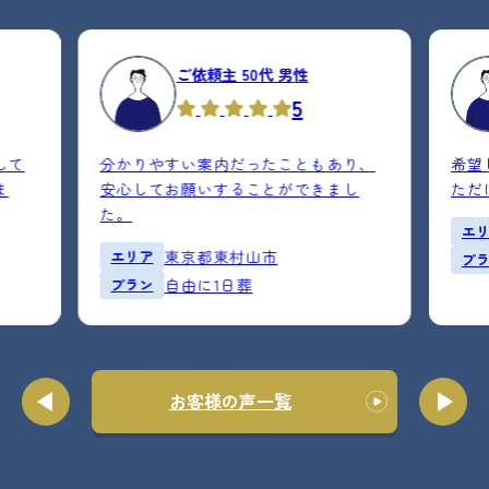
ご依頼主 50代 男性
5
して
分かりやすい案内だったこともあり、
希望
ま
安心してお願いすることができまし
ただ
た。
エ
エリア
東京都東村山市
プ
プラン
自由に1日葬
お客様の声一覧