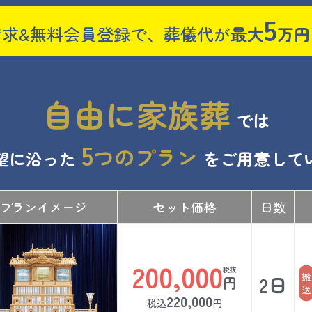
5
請求&無料会員登録で、
葬儀代が
最大
万円
自由に家族葬
では
5
つのプラン
望に沿った
をご用意して
プランイメージ
セット価格
日数
200,000
2日
円
220,000
税込
円