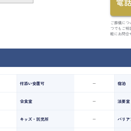
ご葬儀につ
つでもご相
軽にお問合
付添い安置可
宿泊
ー
会食室
法要室
ー
キッズ・託児所
バリア
ー