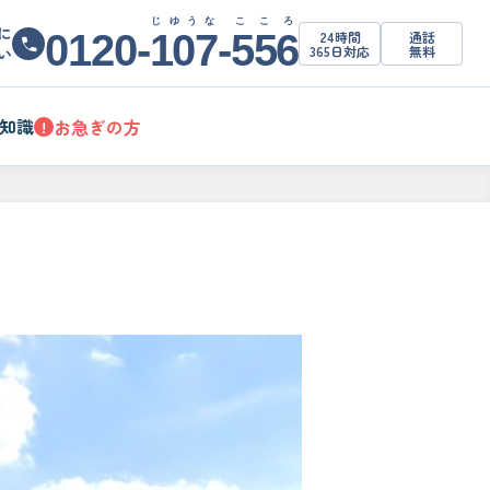
じゆうな
こころ
に
0120-
107
-
556
24時間
通話
365日対応
無料
い
知識
お急ぎの方
!