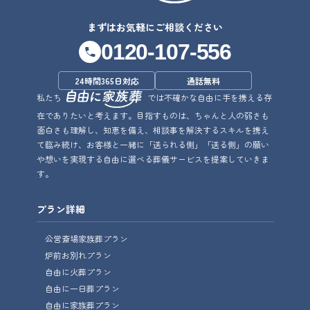
まずはお気軽にご相談ください
0120-107-556
24時間365日対応
通話無料
私たち
では不確かな自由に手を携える存
在でありたいと考えます。目指すものは、ちゃんと人の弱さも
面白さも理解し、知恵を備え、相談事を解決するスキルを携え
て臨み続け、お客様と一緒に「送られる側」「送る側」の願い
や想いを実現する自由に選べる葬儀サービスを提案していきま
す。
プラン詳細
公営斎場家族葬プラン
炉前お別れプラン
自由に火葬プラン
自由に一日葬プラン
自由に家族葬プラン