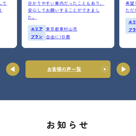
して
分かりやすい案内だったこともあり、
希望
ま
安心してお願いすることができまし
ただ
た。
エ
エリア
東京都東村山市
プ
プラン
自由に1日葬
お客様の声一覧
お知らせ