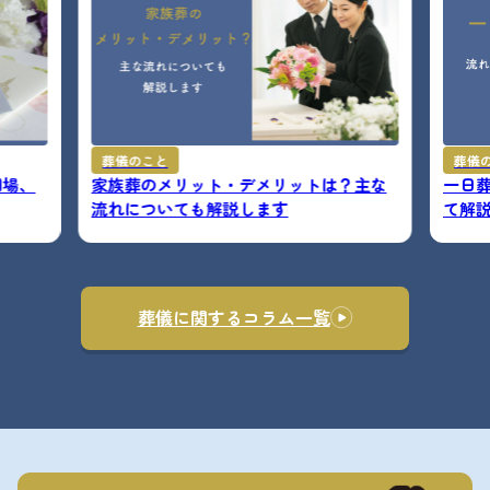
葬儀のこと
葬儀
相場、
家族葬のメリット・デメリットは？主な
一日
流れについても解説します
て解
葬儀に関するコラム一覧