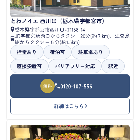
とわノイエ 西川田（栃木県宇都宮市）
栃木県宇都宮市西川田町1158-14
JR宇都宮駅西口からタクシー20分(約７km)、江曽島
駅からタクシー５分(約1.5km)
控室あり
宿泊可
駐車場あり
直接安置可
バリアフリー対応
駅近
0120-107-556
無料
詳細はこちら