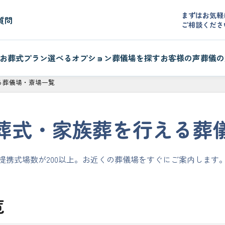
まずはお気軽
質問
ご相談くださ
お葬式プラン
選べるオプション
葬儀場を探す
お客様の声
葬儀の
る葬儀場・斎場一覧
葬式・家族葬を行える葬
提携式場数が200以上。お近くの葬儀場をすぐにご案内します
覧