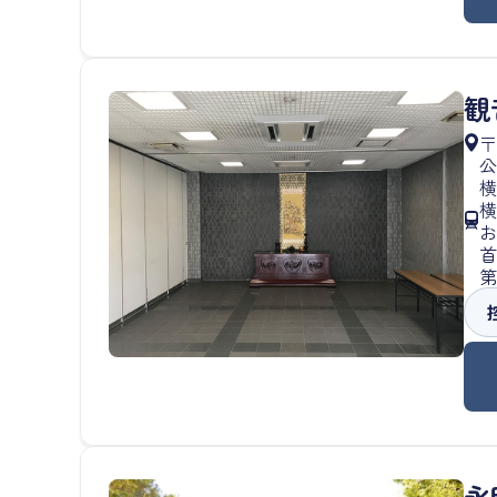
観
〒
公
横
横
お
首
第
永