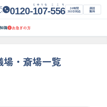
じゆうな
こころ
に
0120-
107
-
556
24時間
通話
365日対応
無料
い
知識
お急ぎの方
!
儀場・斎場一覧
。