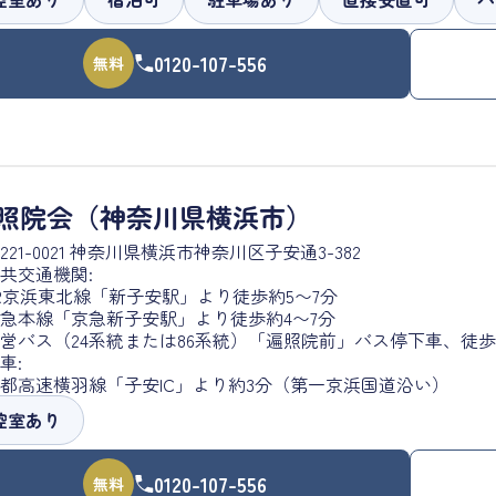
0120-107-556
無料
照院会（神奈川県横浜市）
221-0021 神奈川県横浜市神奈川区子安通3-382
共交通機関:
R京浜東北線「新子安駅」より徒歩約5〜7分
急本線「京急新子安駅」より徒歩約4〜7分
営バス（24系統または86系統）「遍照院前」バス停下車、徒歩
車:
都高速横羽線「子安IC」より約3分（第一京浜国道沿い）
控室あり
0120-107-556
無料