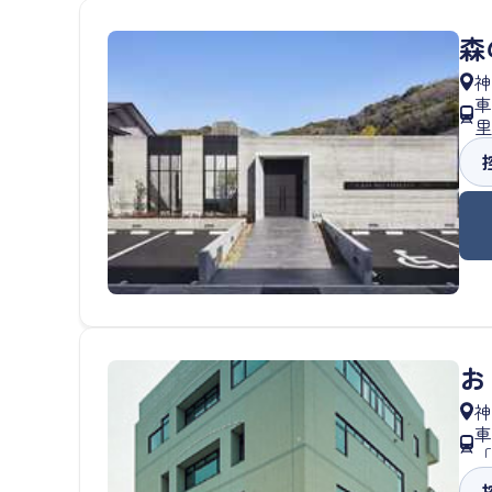
森
神
車
里
お
神
車
「