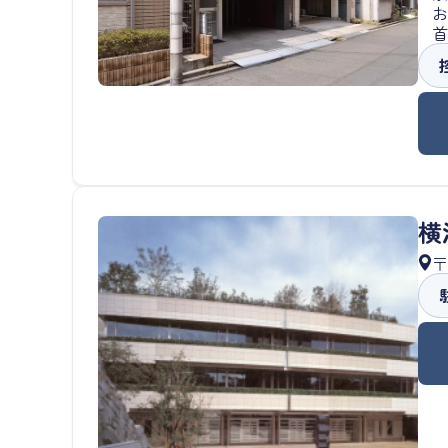
お
首
横
〒