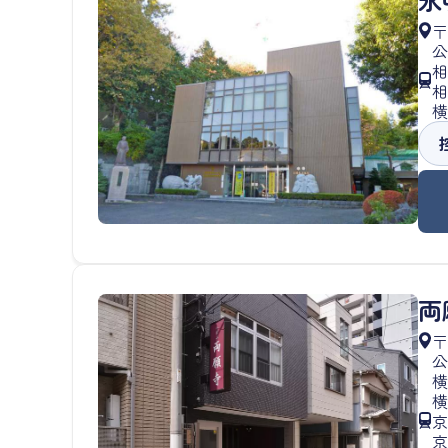
〒
公
相
相
横
両
〒
公
横
横
京
京