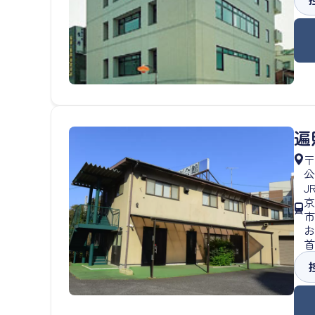
遍
〒
公
J
京
市
お
首