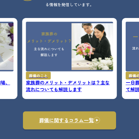
る情報を発信しています。
葬儀のこと
葬儀
相場、
家族葬のメリット・デメリットは？主な
一日
流れについても解説します
て解
葬儀に関するコラム一覧