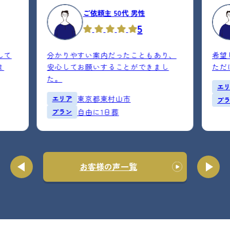
ご依頼主 50代 男性
5
して
分かりやすい案内だったこともあり、
希望
ま
安心してお願いすることができまし
ただ
た。
エ
エリア
東京都東村山市
プ
プラン
自由に1日葬
お客様の声一覧