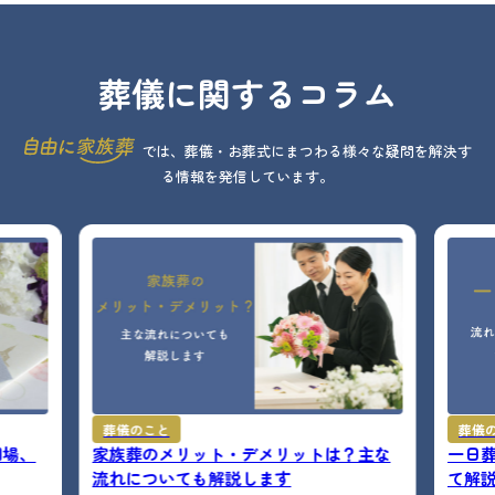
葬儀に関するコラム
では、葬儀・お葬式にまつわる様々な疑問を解決す
る情報を発信しています。
葬儀のこと
葬儀
相場、
家族葬のメリット・デメリットは？主な
一日
流れについても解説します
て解