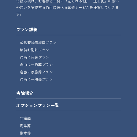
て臨み続け、お客様と一緒に「送られる側」「送る側」の願い
や想いを実現する自由に選べる葬儀サービスを提案していきま
す。
プラン詳細
公営斎場家族葬プラン
炉前お別れプラン
自由に火葬プラン
自由に一日葬プラン
自由に家族葬プラン
自由に一般葬プラン
寺院紹介
オプションプラン一覧
宇宙葬
海洋葬
樹木葬