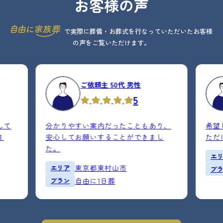
お客様の声
で実際に葬儀・お葬式を行なっていただいたお客様
の声をご覧いただけます。
ご依頼主 50代 男性
5
して
分かりやすい案内だったこともあり、
希望
ま
安心してお願いすることができまし
ただ
た。
エ
エリア
東京都東村山市
プ
プラン
自由に1日葬