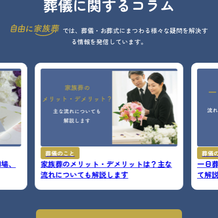
葬儀に関するコラム
では、葬儀・お葬式にまつわる様々な疑問を解決す
る情報を発信しています。
葬儀のこと
葬儀
相場、
家族葬のメリット・デメリットは？主な
一日
流れについても解説します
て解