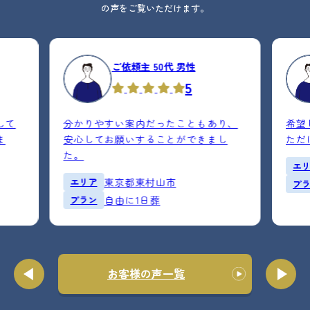
の声をご覧いただけます。
ご依頼主 50代 男性
5
して
分かりやすい案内だったこともあり、
希望
ま
安心してお願いすることができまし
ただ
た。
エ
エリア
東京都東村山市
プ
プラン
自由に1日葬
お客様の声一覧