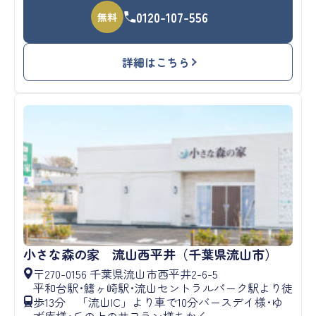
0120-107-556
無料
詳細はこちら
小さな森の家 流山西平井（千葉県流山市）
〒270-0156 千葉県流山市西平井2-6-5
平和台駅･鰭ヶ崎駅･流山セントラルパーク駅より徒
歩13分 「流山IC」より車で10分バースデイ様･ゆ
ず庵様･丘の上のサフラン様ちかく