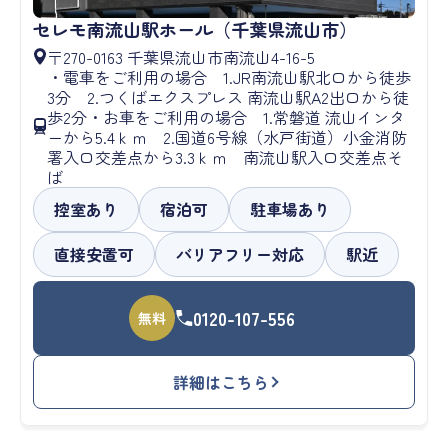
セレモ南流山駅ホール（千葉県流山市）
〒270-0163 千葉県流山市南流山4-16-5
・電車をご利用の場合 1.JR南流山駅北口から徒歩
3分 2.つくばエクスプレス 南流山駅A2出口から徒
歩2分・お車をご利用の場合 1.常磐道 流山インタ
ーから5.4ｋｍ 2.国道6号線（水戸街道）小金消防
署入口交差点から3.3ｋｍ 南流山駅入口交差点そ
ば
控室あり
宿泊可
駐車場あり
直接安置可
バリアフリー対応
駅近
0120-107-556
無料
詳細はこちら