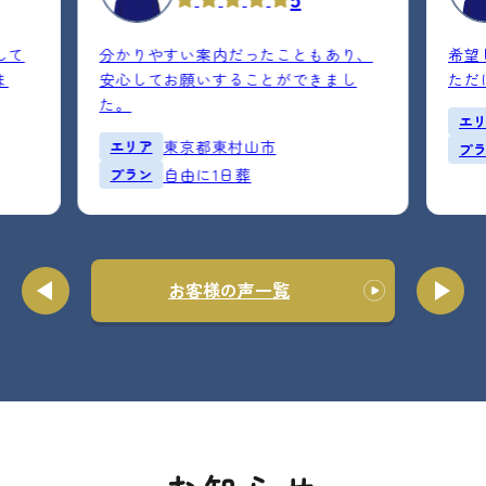
して
分かりやすい案内だったこともあり、
希望
ま
安心してお願いすることができまし
ただ
た。
エ
エリア
東京都東村山市
プ
プラン
自由に1日葬
お客様の声一覧