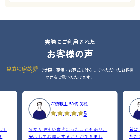
実際にご利用された
お客様の声
で実際に葬儀・お葬式を行なっていただいたお客様
の声をご覧いただけます。
ご依頼主 50代 男性
5
して
分かりやすい案内だったこともあり、
希望
ま
安心してお願いすることができまし
ただ