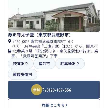
源正寺太子堂（東京都武蔵野市）
〒180-0012 東京都武蔵野市緑町1-6-7
バス： JR中央線「三鷹」駅（北口）から、関東バ
ス2番乗り場「柳沢駅行き・東伏見駅北口行き」乗
車、「武蔵野営業所」下車
控室あり
宿泊可
駐車場あり
直接安置可
0120-107-556
無料
詳細はこちら