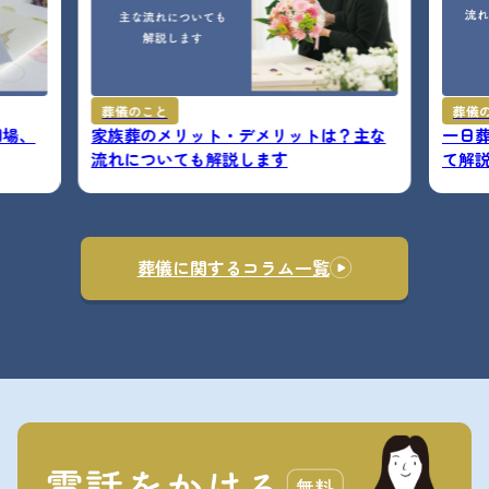
葬儀のこと
葬儀
相場、
家族葬のメリット・デメリットは？主な
一日
流れについても解説します
て解
葬儀に関するコラム一覧