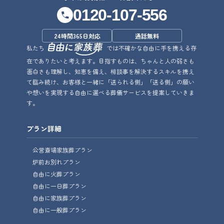
0120-107-556
24時間365日対応
通話無料
私たち
では不確かな自由に手を携える存
在でありたいと考えます。目指すものは、ちゃんと人の弱さも
面白さも理解し、知恵を備え、相談事を解決するスキルを携え
て臨み続け、お客様と一緒に「送られる側」「送る側」の願い
や想いを実現する自由に選べる葬儀サービスを提案していきま
す。
プラン詳細
公営斎場家族葬プラン
炉前お別れプラン
自由に火葬プラン
自由に一日葬プラン
自由に家族葬プラン
自由に一般葬プラン