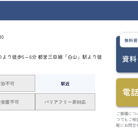
30
口より徒歩5～6分 都営三田線「白山」駅より徒
宿泊不可
駅近
接安置不可
バリアフリー非対応
ご葬儀につ
つでもご相
軽にお問合