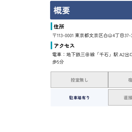
概要
住所
〒113-0001 東京都文京区白山4丁目37-
アクセス
電車：地下鉄三田線「千石」駅 A2出
歩5分
控室無し
直
駐車場有り