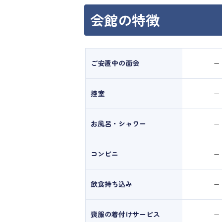
会館の特徴
ご安置中の面会
ー
控室
ー
お風呂・シャワー
ー
コンビニ
ー
飲食持ち込み
ー
喪服の着付けサービス
ー