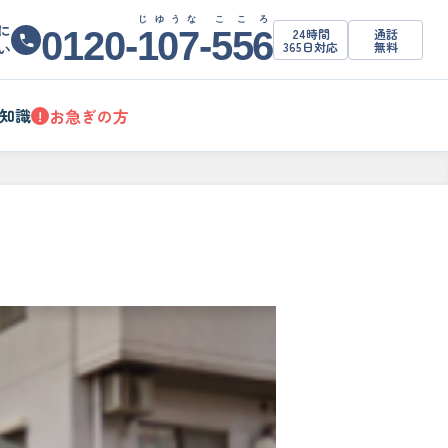
じゆうな
こころ
に
0120-
107
-
556
24時間
通話
365日対応
無料
い
知識
お急ぎの方
!