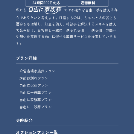
24時間365日対応
通話無料
私たち
では不確かな自由に手を携える存
在でありたいと考えます。目指すものは、ちゃんと人の弱さも
面白さも理解し、知恵を備え、相談事を解決するスキルを携え
て臨み続け、お客様と一緒に「送られる側」「送る側」の願い
や想いを実現する自由に選べる葬儀サービスを提案していきま
す。
プラン詳細
公営斎場家族葬プラン
炉前お別れプラン
自由に火葬プラン
自由に一日葬プラン
自由に家族葬プラン
自由に一般葬プラン
寺院紹介
オプションプラン一覧