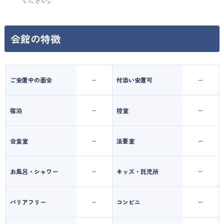
ください。
会館の特徴
ご安置中の面会
付添い安置可
ー
ー
宿泊
控室
ー
ー
会食室
法要室
ー
ー
お風呂・シャワー
キッズ・託児所
ー
ー
バリアフリー
コンビニ
ー
ー