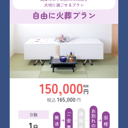
大切に過ごせるプラン
自由に火葬プラン
150,000
円
165,000
税込
円
日数
1
日