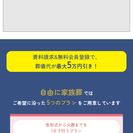
資料請求&無料会員登録で、
5
葬儀代が
最大
万円引き！
自由に家族葬
では
5
つのプラン
ご希望に沿った
をご用意しています
告別式から火葬までを
1日で行うプラン