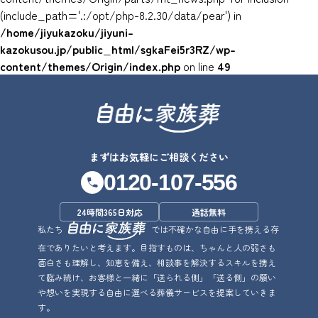
(include_path='.:/opt/php-8.2.30/data/pear') in
/home/jiyukazoku/jiyuni-
kazokusou.jp/public_html/sgkaFei5r3RZ/wp-
content/themes/Origin/index.php
on line
49
まずはお気軽にご相談ください
0120-107-556
24時間365日対応
通話無料
私たち
では不確かな自由に手を携える存
在でありたいと考えます。目指すものは、ちゃんと人の弱さも
面白さも理解し、知恵を備え、相談事を解決するスキルを携え
て臨み続け、お客様と一緒に「送られる側」「送る側」の願い
や想いを実現する自由に選べる葬儀サービスを提案していきま
す。