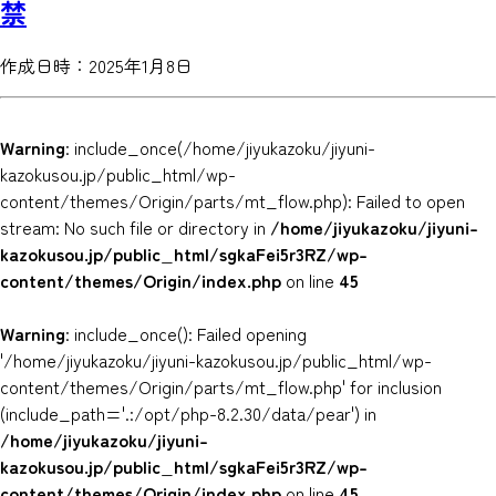
禁
作成日時：2025年1月8日
Warning
: include_once(/home/jiyukazoku/jiyuni-
kazokusou.jp/public_html/wp-
content/themes/Origin/parts/mt_flow.php): Failed to open
stream: No such file or directory in
/home/jiyukazoku/jiyuni-
kazokusou.jp/public_html/sgkaFei5r3RZ/wp-
content/themes/Origin/index.php
on line
45
Warning
: include_once(): Failed opening
'/home/jiyukazoku/jiyuni-kazokusou.jp/public_html/wp-
content/themes/Origin/parts/mt_flow.php' for inclusion
(include_path='.:/opt/php-8.2.30/data/pear') in
/home/jiyukazoku/jiyuni-
kazokusou.jp/public_html/sgkaFei5r3RZ/wp-
content/themes/Origin/index.php
on line
45