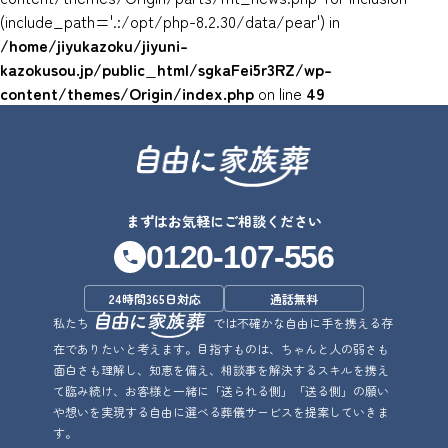
(include_path='.:/opt/php-8.2.30/data/pear') in
/home/jiyukazoku/jiyuni-
kazokusou.jp/public_html/sgkaFei5r3RZ/wp-
content/themes/Origin/index.php
on line
49
まずはお気軽にご相談ください
0120-107-556
24時間365日対応
通話無料
私たち
では不確かな自由に手を携える存
在でありたいと考えます。目指すものは、ちゃんと人の弱さも
面白さも理解し、知恵を備え、相談事を解決するスキルを携え
て臨み続け、お客様と一緒に「送られる側」「送る側」の願い
や想いを実現する自由に選べる葬儀サービスを提案していきま
す。