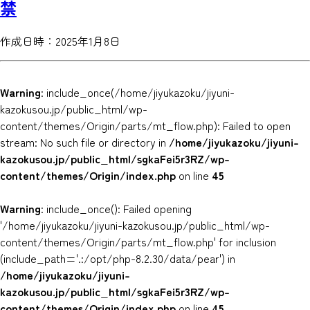
禁
作成日時：2025年1月8日
Warning
: include_once(/home/jiyukazoku/jiyuni-
kazokusou.jp/public_html/wp-
content/themes/Origin/parts/mt_flow.php): Failed to open
stream: No such file or directory in
/home/jiyukazoku/jiyuni-
kazokusou.jp/public_html/sgkaFei5r3RZ/wp-
content/themes/Origin/index.php
on line
45
Warning
: include_once(): Failed opening
'/home/jiyukazoku/jiyuni-kazokusou.jp/public_html/wp-
content/themes/Origin/parts/mt_flow.php' for inclusion
(include_path='.:/opt/php-8.2.30/data/pear') in
/home/jiyukazoku/jiyuni-
kazokusou.jp/public_html/sgkaFei5r3RZ/wp-
content/themes/Origin/index.php
on line
45