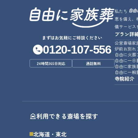
私たち
恵を備え、
儀サービス
プラン詳
じゆうな
まずはお気軽にご相談ください
公営斎場家
0120-107-556
炉前お別れ
自由に火葬
自由に一日
24時間365日対応
通話無料
自由に家族
自由に一般
寺院紹介
利用できる斎場を探す
北海道・東北