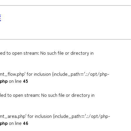
禁
 to open stream: No such file or directory in
t_flow.php' for inclusion (include_path='.:/opt/php-
.php
on line
45
 to open stream: No such file or directory in
t_area.php' for inclusion (include_path='.:/opt/php-
.php
on line
46