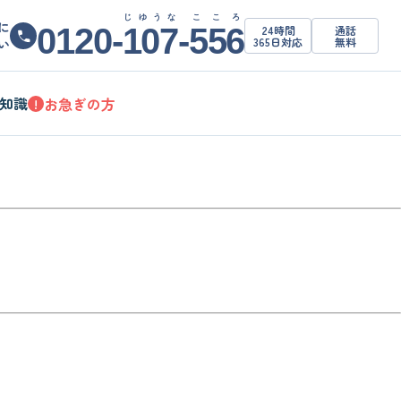
じゆうな
こころ
に
0120-
107
-
556
24時間
通話
365日対応
無料
い
知識
お急ぎの方
!