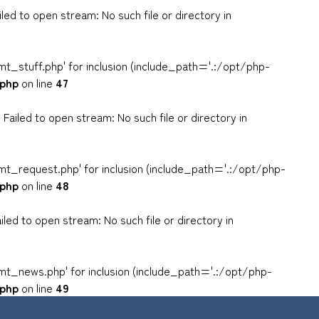
d to open stream: No such file or directory in
t_stuff.php' for inclusion (include_path='.:/opt/php-
.php
on line
47
led to open stream: No such file or directory in
mt_request.php' for inclusion (include_path='.:/opt/php-
.php
on line
48
d to open stream: No such file or directory in
mt_news.php' for inclusion (include_path='.:/opt/php-
.php
on line
49