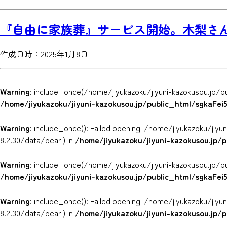
『自由に家族葬』サービス開始。木梨さ
作成日時：2025年1月8日
Warning
: include_once(/home/jiyukazoku/jiyuni-kazokusou.jp/p
/home/jiyukazoku/jiyuni-kazokusou.jp/public_html/sgkaFe
Warning
: include_once(): Failed opening '/home/jiyukazoku/ji
8.2.30/data/pear') in
/home/jiyukazoku/jiyuni-kazokusou.jp/
Warning
: include_once(/home/jiyukazoku/jiyuni-kazokusou.jp/p
/home/jiyukazoku/jiyuni-kazokusou.jp/public_html/sgkaFe
Warning
: include_once(): Failed opening '/home/jiyukazoku/ji
8.2.30/data/pear') in
/home/jiyukazoku/jiyuni-kazokusou.jp/