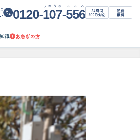
じゆうな
こころ
に
0120-
107
-
556
24時間
通話
365日対応
無料
い
知識
お急ぎの方
!