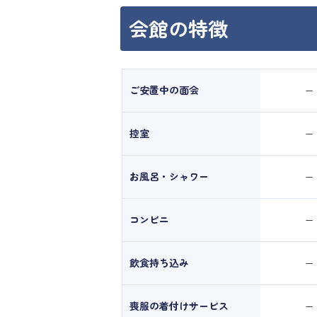
会館の特徴
ご安置中の面会
ー
控室
ー
お風呂・シャワー
ー
コンビニ
ー
飲食持ち込み
ー
喪服の着付けサービス
ー