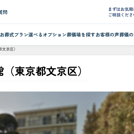
まずはお気軽
質問
ご相談くださ
お葬式プラン
選べるオプション
葬儀場を探す
お客様の声
葬儀の
都文京区）
館（東京都文京区）