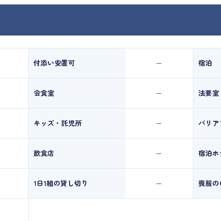
付添い安置可
宿泊
ー
会食室
法要室
ー
キッズ・託児所
バリア
ー
飲食店
宿泊ホ
ー
1日1組の貸し切り
喪服の
ー