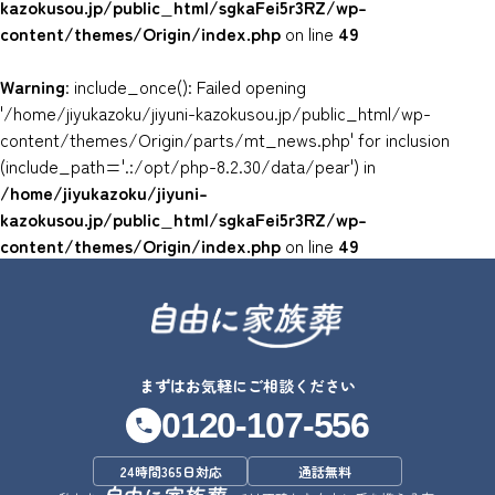
kazokusou.jp/public_html/sgkaFei5r3RZ/wp-
content/themes/Origin/index.php
on line
49
Warning
: include_once(): Failed opening
'/home/jiyukazoku/jiyuni-kazokusou.jp/public_html/wp-
content/themes/Origin/parts/mt_news.php' for inclusion
(include_path='.:/opt/php-8.2.30/data/pear') in
/home/jiyukazoku/jiyuni-
kazokusou.jp/public_html/sgkaFei5r3RZ/wp-
content/themes/Origin/index.php
on line
49
まずはお気軽にご相談ください
0120-107-556
24時間365日対応
通話無料