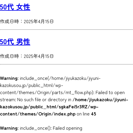
50代 女性
作成日時：2025年4月15日
50代 男性
作成日時：2025年4月15日
Warning
: include_once(/home/jiyukazoku/jiyuni-
kazokusou.jp/public_html/wp-
content/themes/Origin/parts/mt_flow.php): Failed to open
stream: No such file or directory in
/home/jiyukazoku/jiyuni-
kazokusou.jp/public_html/sgkaFei5r3RZ/wp-
content/themes/Origin/index.php
on line
45
Warning
: include_once(): Failed opening