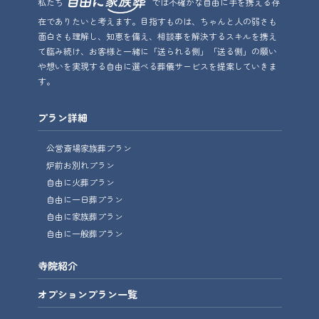
私たち
では不確かな自由に手を携える存
在でありたいと考えます。目指すものは、ちゃんと人の弱さも
面白さも理解し、知恵を備え、相談事を解決するスキルを携え
て臨み続け、お客様と一緒に「送られる側」「送る側」の願い
や想いを実現する自由に選べる葬儀サービスを提案していきま
す。
プラン詳細
公営斎場家族葬プラン
炉前お別れプラン
自由に火葬プラン
自由に一日葬プラン
自由に家族葬プラン
自由に一般葬プラン
寺院紹介
オプションプラン一覧